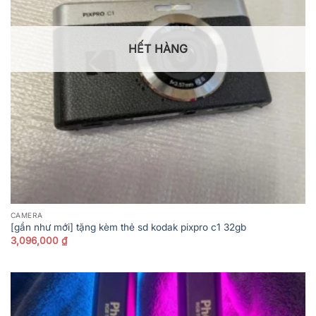
HẾT HÀNG
CAMERA
[gần như mới] tặng kèm thẻ sd kodak pixpro c1 32gb
3,096,000
₫