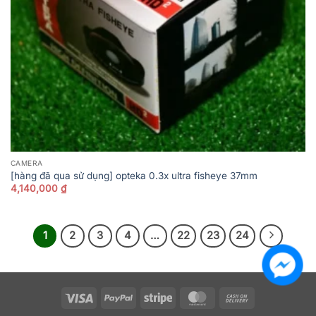
CAMERA
[hàng đã qua sử dụng] opteka 0.3x ultra fisheye 37mm
4,140,000
₫
1
2
3
4
…
22
23
24
Visa
PayPal
Stripe
MasterCard
Cash
On