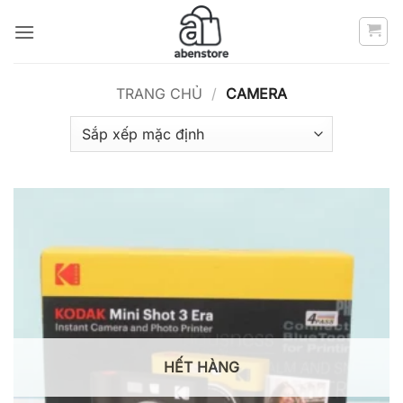
Bỏ
qua
nội
dung
TRANG CHỦ
/
CAMERA
HẾT HÀNG