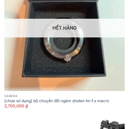
HẾT HÀNG
CAMERA
[chưa sử dụng] bộ chuyển đổi ngàm shoten lm-f.x macro
2,700,000
₫