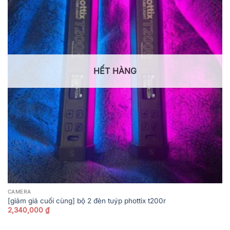
HẾT HÀNG
CAMERA
[giảm giá cuối cùng] bộ 2 đèn tuýp phottix t200r
2,340,000
₫