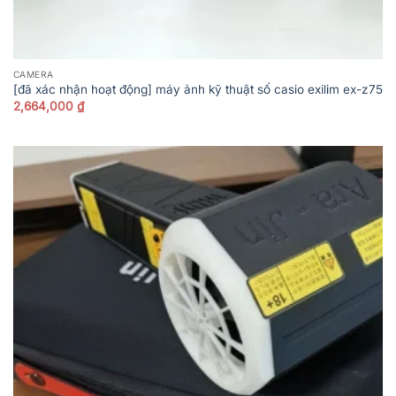
CAMERA
[đã xác nhận hoạt động] máy ảnh kỹ thuật số casio exilim ex-z75
2,664,000
₫