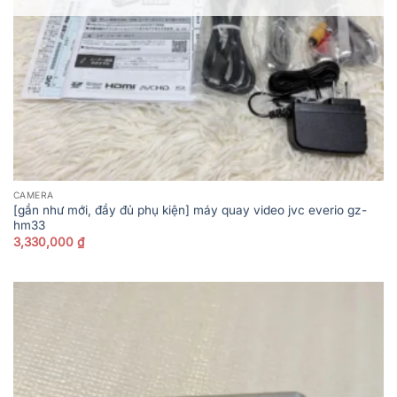
CAMERA
[gần như mới, đầy đủ phụ kiện] máy quay video jvc everio gz-
hm33
3,330,000
₫