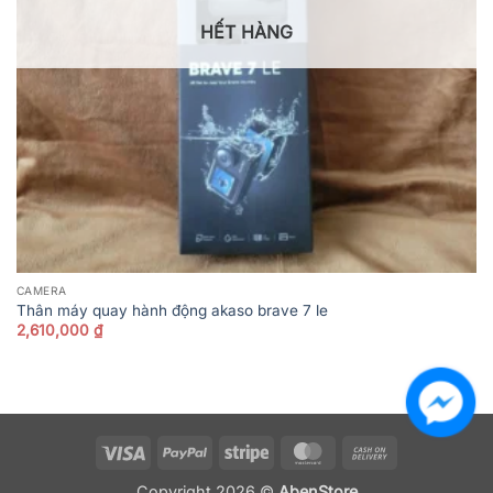
HẾT HÀNG
CAMERA
Thân máy quay hành động akaso brave 7 le
2,610,000
₫
Visa
PayPal
Stripe
MasterCard
Cash
On
Copyright 2026 ©
AbenStore