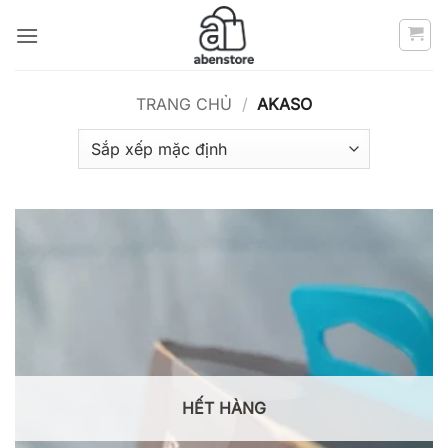
Bỏ
qua
nội
dung
TRANG CHỦ
/
AKASO
HẾT HÀNG