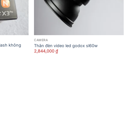
CAMERA
lash không
Thân đèn video led godox sl60w
2,844,000
₫