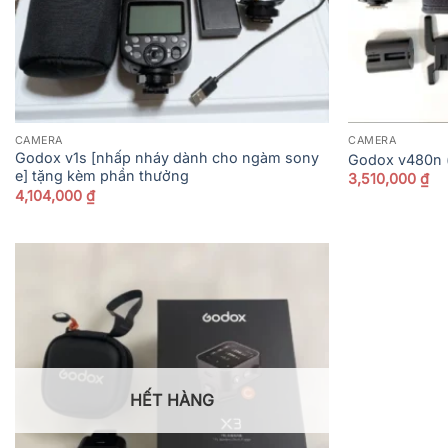
CAMERA
CAMERA
Godox v1s [nhấp nháy dành cho ngàm sony
Godox v480n 
e] tặng kèm phần thưởng
3,510,000
₫
4,104,000
₫
HẾT HÀNG