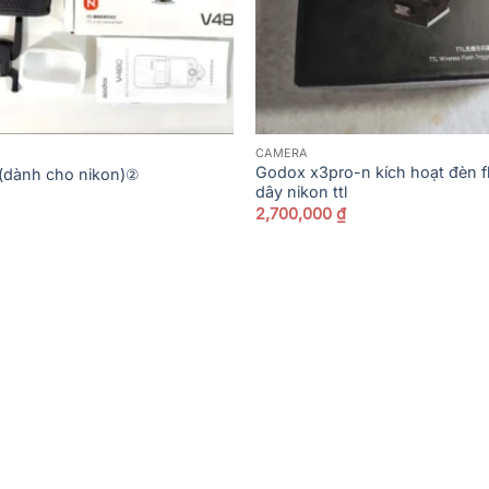
CAMERA
Godox x3pro-n kích hoạt đèn f
(dành cho nikon)②
dây nikon ttl
2,700,000
₫