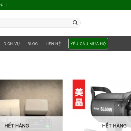
PP
DỊCH VỤ
BLOG
LIÊN HỆ
YÊU CẦU MUA HỘ
HẾT HÀNG
HẾT HÀNG