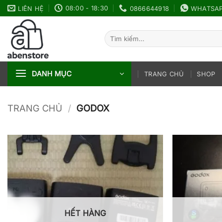
Bỏ
08:00 - 18:30
LIÊN HỆ
0866644918
WHATSA
qua
nội
Tìm
dung
kiếm:
DANH MỤC
TRANG CHỦ
SHOP
TRANG CHỦ
/
GODOX
HẾT HÀNG