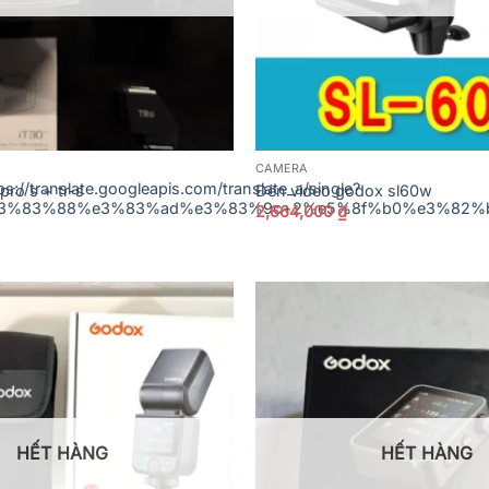
CAMERA
https://translate.googleapis.com/translate_a/single?
pro s + tr-s
Đèn video godox sl60w
82%b9%e3%83%88%e3%83%ad%e3%83%9c+2%e5%8f%b0%e3%8
2,664,000
₫
HẾT HÀNG
HẾT HÀNG