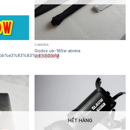
CAMERA
Godox ub-165w abrera
2%bb%e3%83%83%e3%83%88
2,520,000
₫
HẾT HÀNG