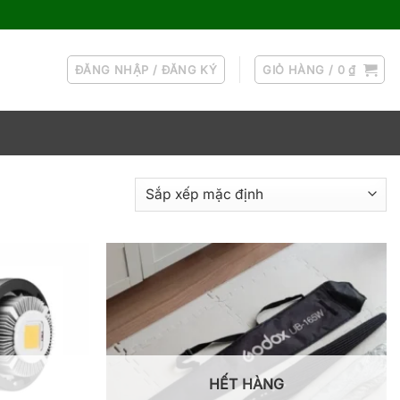
ĐĂNG NHẬP / ĐĂNG KÝ
GIỎ HÀNG /
0
₫
HẾT HÀNG