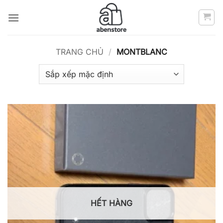
Bỏ
qua
nội
dung
TRANG CHỦ
/
MONTBLANC
HẾT HÀNG