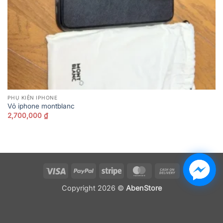
PHỤ KIỆN IPHONE
Vỏ iphone montblanc
2,700,000
₫
Visa
PayPal
Stripe
MasterCard
Cash
On
Copyright 2026 ©
AbenStore
Delivery