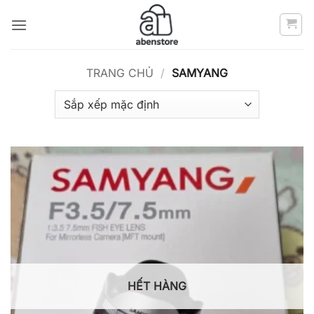
Bỏ
qua
nội
dung
TRANG CHỦ
/
SAMYANG
HẾT HÀNG