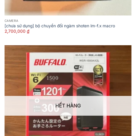
CAMERA
[chưa sử dụng] bộ chuyển đổi ngàm shoten lm-f.x macro
2,700,000
₫
HẾT HÀNG