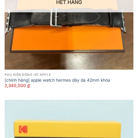
HẾT HÀNG
PHỤ KIỆN ĐỒNG HỒ APPLE
[chính hãng] apple watch hermes dây da 42mm khóa
2,340,000
₫