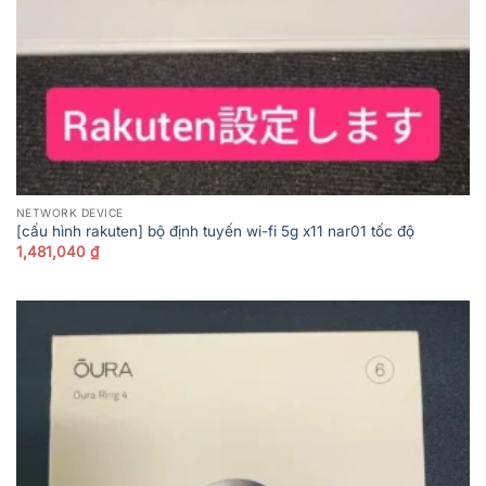
NETWORK DEVICE
[cấu hình rakuten] bộ định tuyến wi-fi 5g x11 nar01 tốc độ
1,481,040
₫