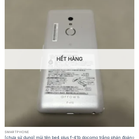
HẾT HÀNG
SMARTPHONE
[chưa sử dụng] mũi tên be4 plus f-41b docomo trắng phán đoán○