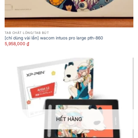
TAB CHẤT LỎNG/TAB BÚT
[chỉ dùng vài lần] wacom intuos pro large pth-860
5,958,000
₫
HẾT HÀNG