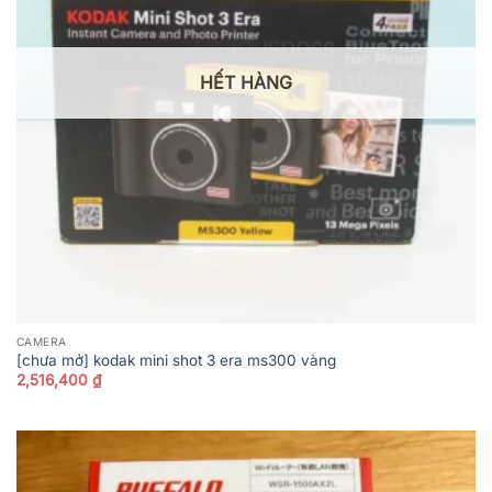
HẾT HÀNG
CAMERA
[chưa mở] kodak mini shot 3 era ms300 vàng
2,516,400
₫