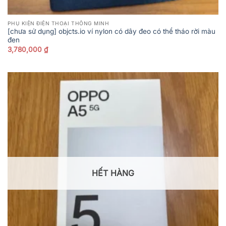
PHỤ KIỆN ĐIỆN THOẠI THÔNG MINH
[chưa sử dụng] objcts.io ví nylon có dây đeo có thể tháo rời màu
đen
3,780,000
₫
HẾT HÀNG