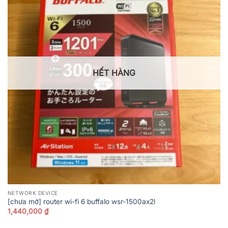
HẾT HÀNG
NETWORK DEVICE
[chưa mở] router wi-fi 6 buffalo wsr-1500ax2l
1,440,000
₫