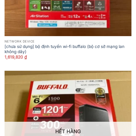
NETWORK DEVICE
[chưa sử dụng] bộ định tuyến wi-fi buffalo (bộ cơ sở mạng lan
không dây)
1,619,820
₫
HẾT HÀNG