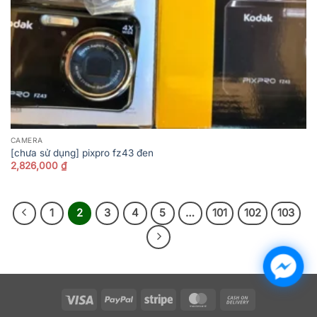
CAMERA
[chưa sử dụng] pixpro fz43 đen
2,826,000
₫
1
2
3
4
5
…
101
102
103
Visa
PayPal
Stripe
MasterCard
Cash
On