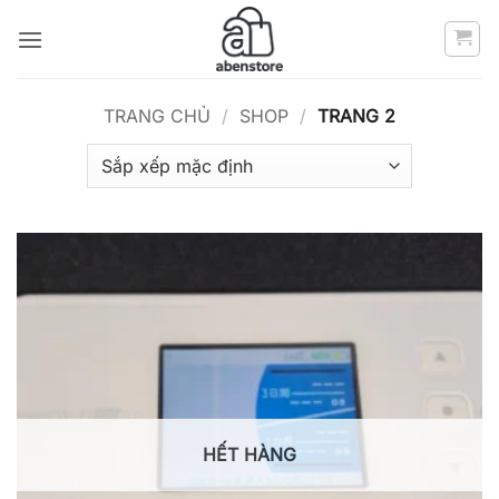
Bỏ
qua
nội
dung
TRANG CHỦ
/
SHOP
/
TRANG 2
HẾT HÀNG