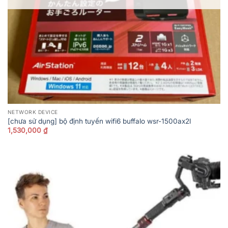
NETWORK DEVICE
[chưa sử dụng] bộ định tuyến wifi6 buffalo wsr-1500ax2l
1,530,000
₫