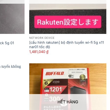
NETWORK DEVICE
[cấu hình rakuten] bộ định tuyến wi-fi 5g x11
ock 5g 01
nar01 tốc độ
1,481,040
₫
HẾT HÀNG