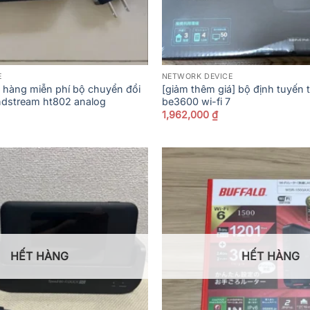
E
NETWORK DEVICE
o hàng miễn phí bộ chuyển đổi
[giảm thêm giá] bộ định tuyến t
andstream ht802 analog
be3600 wi-fi 7
1,962,000
₫
HẾT HÀNG
HẾT HÀNG