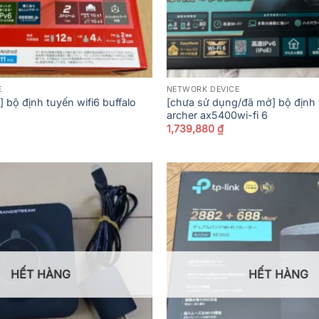
E
NETWORK DEVICE
 bộ định tuyến wifi6 buffalo
[chưa sử dụng/đã mở] bộ định 
archer ax5400wi-fi 6
1,739,880
₫
HẾT HÀNG
HẾT HÀNG