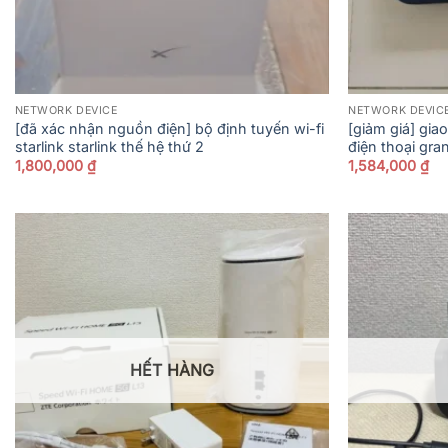
NETWORK DEVICE
NETWORK DEVIC
[đã xác nhận nguồn điện] bộ định tuyến wi-fi
[giảm giá] gia
starlink starlink thế hệ thứ 2
điện thoại gr
1,800,000
₫
1,584,000
₫
HẾT HÀNG