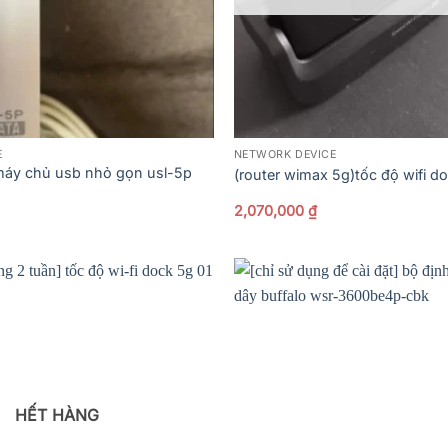
E
NETWORK DEVICE
a máy chủ usb nhỏ gọn usl-5p
(router wimax 5g)tốc độ wifi d
2,070,000
₫
HẾT HÀNG