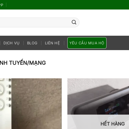
PP
DỊCH VỤ
BLOG
LIÊN HỆ
YÊU CẦU MUA HỘ
ĐỊNH TUYẾN/MẠNG
HẾT HÀNG