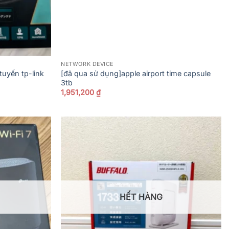
NETWORK DEVICE
tuyến tp-link
[đã qua sử dụng]apple airport time capsule
3tb
1,951,200
₫
HẾT HÀNG