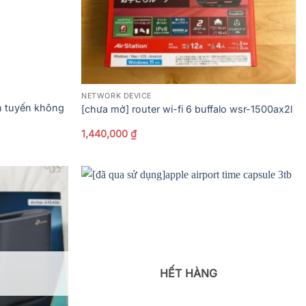
NETWORK DEVICE
nh tuyến không
[chưa mở] router wi-fi 6 buffalo wsr-1500ax2l
1,440,000
₫
HẾT HÀNG