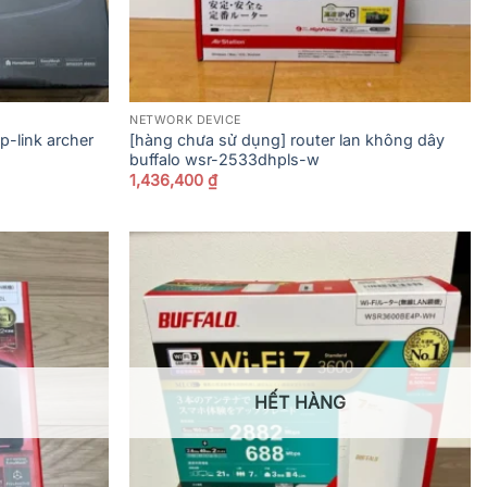
NETWORK DEVICE
p-link archer
[hàng chưa sử dụng] router lan không dây
buffalo wsr-2533dhpls-w
1,436,400
₫
HẾT HÀNG