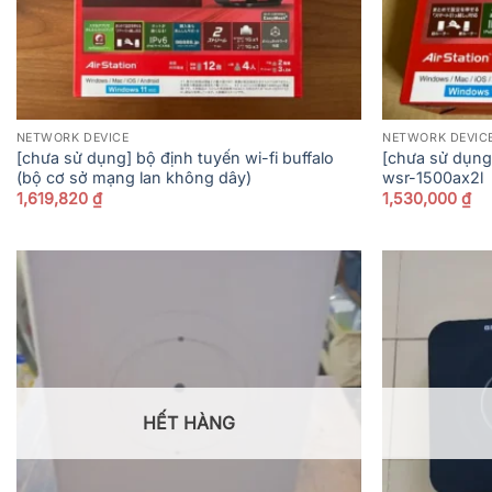
NETWORK DEVICE
NETWORK DEVIC
[chưa sử dụng] bộ định tuyến wi-fi buffalo
[chưa sử dụng]
(bộ cơ sở mạng lan không dây)
wsr-1500ax2l
1,619,820
₫
1,530,000
₫
HẾT HÀNG