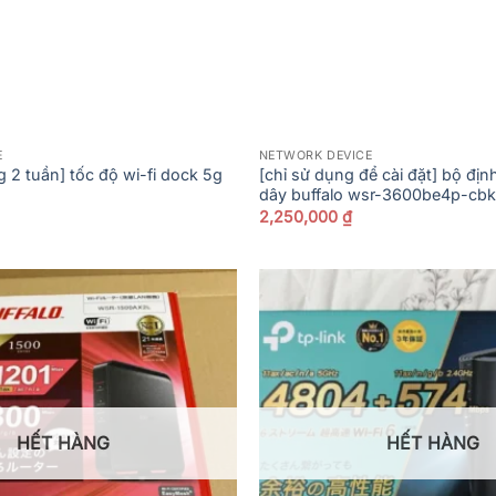
E
NETWORK DEVICE
g 2 tuần] tốc độ wi-fi dock 5g
[chỉ sử dụng để cài đặt] bộ đị
dây buffalo wsr-3600be4p-cbk
2,250,000
₫
HẾT HÀNG
HẾT HÀNG