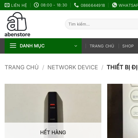
Bỏ
08:00 - 18:30
LIÊN HỆ
0866644918
WHATSA
qua
nội
Tìm
dung
kiếm:
DANH MỤC
TRANG CHỦ
SHOP
TRANG CHỦ
/
NETWORK DEVICE
/
THIẾT BỊ 
HẾT HÀNG