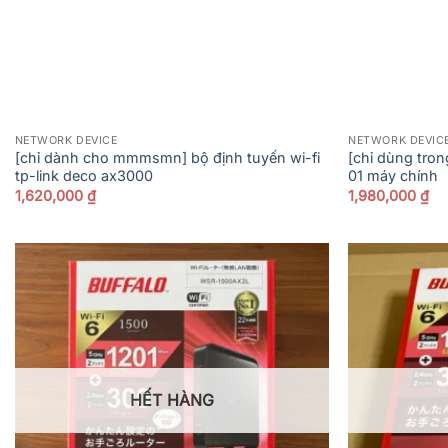
NETWORK DEVICE
NETWORK DEVIC
[chỉ dành cho mmmsmn] bộ định tuyến wi-fi
[chỉ dùng tron
tp-link deco ax3000
01 máy chính
1,620,000
₫
1,980,000
₫
HẾT HÀNG