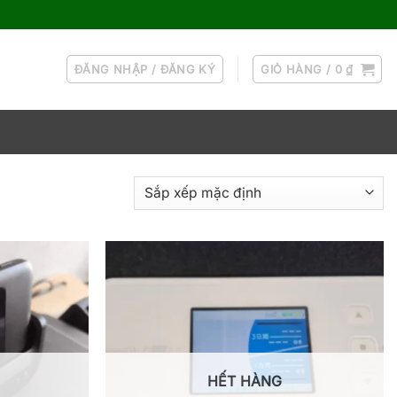
ĐĂNG NHẬP / ĐĂNG KÝ
GIỎ HÀNG /
0
₫
HẾT HÀNG