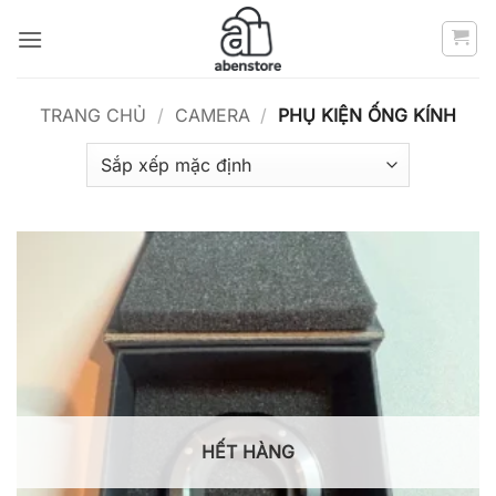
Bỏ
qua
nội
dung
TRANG CHỦ
/
CAMERA
/
PHỤ KIỆN ỐNG KÍNH
HẾT HÀNG