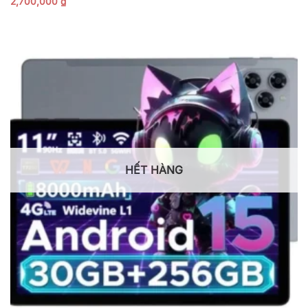
2,700,000
₫
HẾT HÀNG