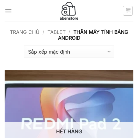
Bỏ
qua
nội
dung
TRANG CHỦ
/
TABLET
/
THÂN MÁY TÍNH BẢNG
ANDROID
HẾT HÀNG