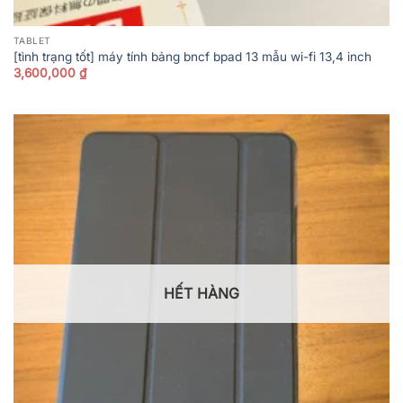
TABLET
[tình trạng tốt] máy tính bảng bncf bpad 13 mẫu wi-fi 13,4 inch
3,600,000
₫
HẾT HÀNG