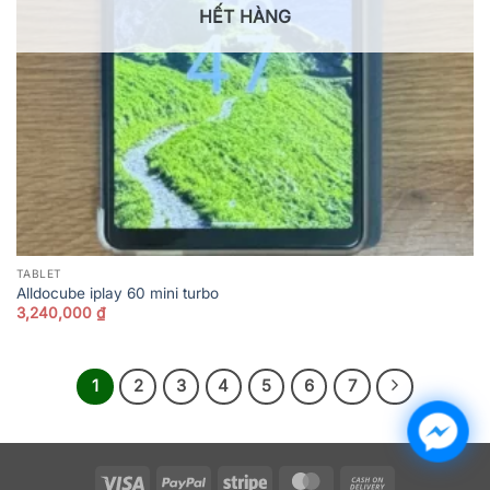
HẾT HÀNG
TABLET
Alldocube iplay 60 mini turbo
3,240,000
₫
1
2
3
4
5
6
7
Visa
PayPal
Stripe
MasterCard
Cash