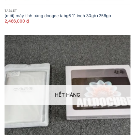
TABLET
[mới] máy tính bảng doogee tabg6 11 inch 30gb+256gb
2,466,000
₫
HẾT HÀNG