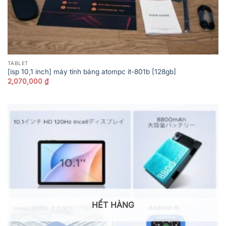
TABLET
[isp 10,1 inch] máy tính bảng atompc it-801b [128gb]
2,070,000
₫
HẾT HÀNG