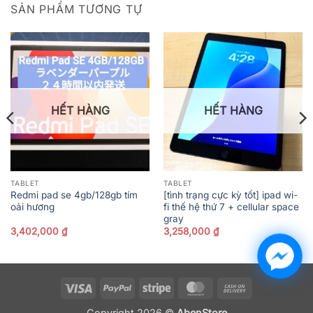
SẢN PHẨM TƯƠNG TỰ
HẾT HÀNG
HẾT HÀNG
TABLET
TABLET
Redmi pad se 4gb/128gb tím
[tình trạng cực kỳ tốt] ipad wi-
oải hương
fi thế hệ thứ 7 + cellular space
gray
3,402,000
₫
3,258,000
₫
Visa
PayPal
Stripe
MasterCard
Cash
On
Copyright 2026 ©
AbenStore