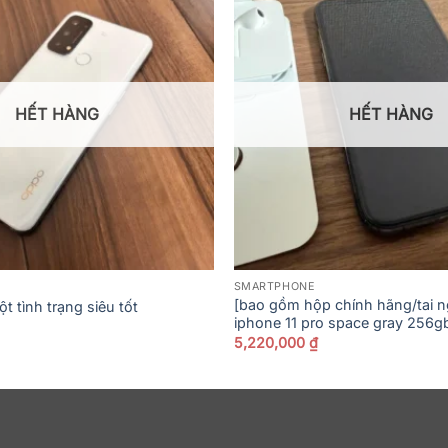
HẾT HÀNG
HẾT HÀNG
SMARTPHONE
[bao gồm hộp chính hãng/tai n
 tình trạng siêu tốt
iphone 11 pro space gray 256g
5,220,000
₫