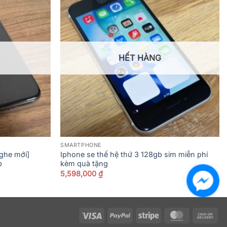
HẾT HÀNG
SMARTPHONE
ghe mới]
Iphone se thế hệ thứ 3 128gb sim miễn phí
b
kèm quà tặng
5,598,000
₫
Visa
PayPal
Stripe
MasterCard
Ca
On