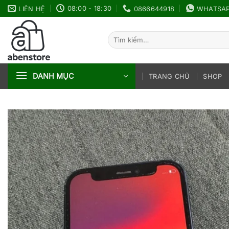
Bỏ
08:00 - 18:30
LIÊN HỆ
0866644918
WHATSA
qua
nội
Tìm
dung
kiếm:
DANH MỤC
TRANG CHỦ
SHOP