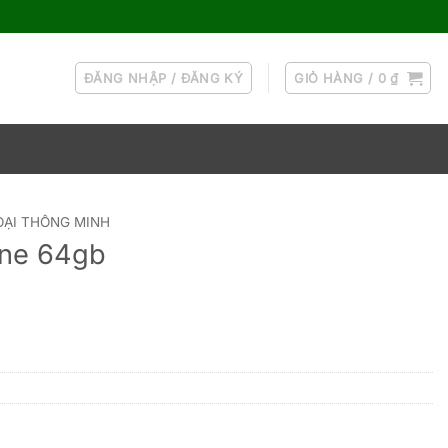
ĐĂNG NHẬP / ĐĂNG KÝ
GIỎ HÀNG /
0
₫
OẠI THÔNG MINH
one 64gb