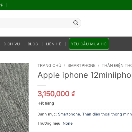
PP
DỊCH VỤ
BLOG
LIÊN HỆ
YÊU CẦU MUA HỘ
TRANG CHỦ
/
SMARTPHONE
/
THÂN ĐIỆN TH
Apple iphone 12miniiph
3,150,000
₫
Hết hàng
Danh mục:
Smartphone
,
Thân điện thoại thông minh
Thương hiệu:
None