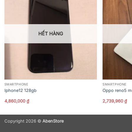
HẾT HÀNG
SMARTPHONE
SMARTPHONE
Iphone12 128gb
Oppo reno5 một
4,860,000
₫
2,739,960
₫
Copyright 2026 ©
AbenStore