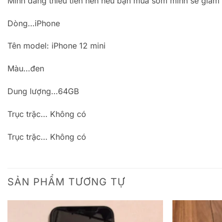
Mình đang thiếu tiền nên nếu bạn mua sớm mình sẽ giảm 
Dòng…iPhone
Tên model: iPhone 12 mini
Màu…đen
Dung lượng…64GB
Trục trặc… Không có
Trục trặc… Không có
SẢN PHẨM TƯƠNG TỰ