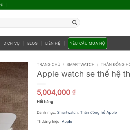
PP
DỊCH VỤ
BLOG
LIÊN HỆ
YÊU CẦU MUA HỘ
TRANG CHỦ
/
SMARTWATCH
/
THÂN ĐỒNG H
Apple watch se thế hệ 
5,004,000
₫
Hết hàng
Danh mục:
Smartwatch
,
Thân đồng hồ Apple
Thương hiệu:
Apple