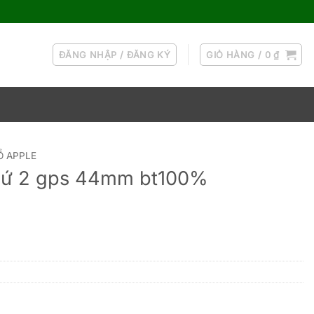
ĐĂNG NHẬP / ĐĂNG KÝ
GIỎ HÀNG /
0
₫
Ồ APPLE
thứ 2 gps 44mm bt100%