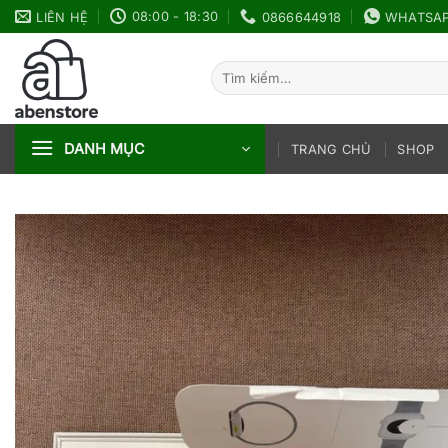
Bỏ
08:00 - 18:30
LIÊN HỆ
0866644918
WHATSA
qua
nội
Tìm
dung
kiếm:
DANH MỤC
TRANG CHỦ
SHOP