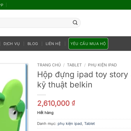
PP
DỊCH VỤ
BLOG
LIÊN HỆ
YÊU CẦU MUA HỘ
TRANG CHỦ
/
TABLET
/
PHỤ KIỆN IPAD
Hộp đựng ipad toy story 
kỹ thuật belkin
2,610,000
₫
Hết hàng
Danh mục:
phụ kiện ipad
,
Tablet