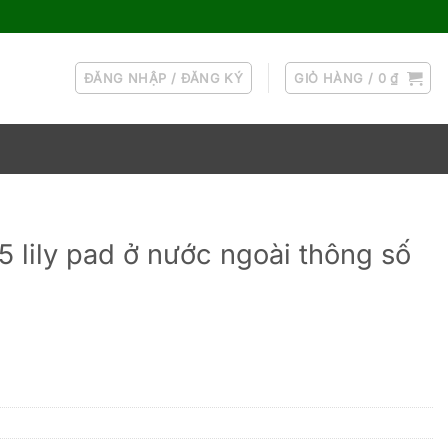
ĐĂNG NHẬP / ĐĂNG KÝ
GIỎ HÀNG /
0
₫
5 lily pad ở nước ngoài thông số