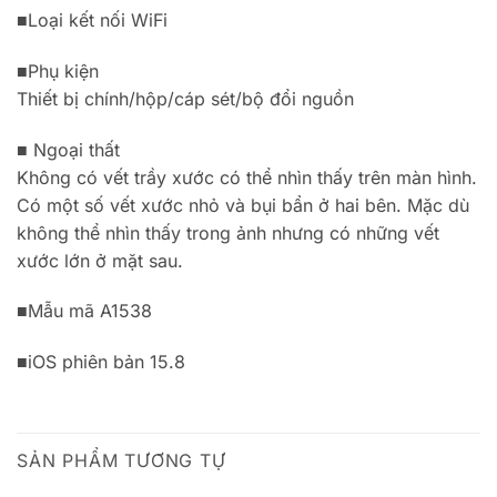
■Loại kết nối WiFi
■Phụ kiện
Thiết bị chính/hộp/cáp sét/bộ đổi nguồn
■ Ngoại thất
Không có vết trầy xước có thể nhìn thấy trên màn hình.
Có một số vết xước nhỏ và bụi bẩn ở hai bên. Mặc dù
không thể nhìn thấy trong ảnh nhưng có những vết
xước lớn ở mặt sau.
■Mẫu mã A1538
■iOS phiên bản 15.8
SẢN PHẨM TƯƠNG TỰ