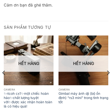
Cảm ơn bạn đã ghé thăm.
SẢN PHẨM TƯƠNG TỰ
HẾT HÀNG
HẾT HÀNG
CAMERA
CAMERA
✨️ricoh cx1✨️một chiếc hoàn
Gimbal máy ảnh dji (bộ ổn
hảo✨️chất lượng tuyệt
định) “rs3 mini” trong tình trạng
vời✨️được xác nhận hoàn toàn
tốt
là có hiệu quả!