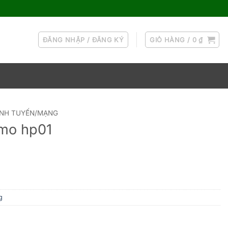
ĐĂNG NHẬP / ĐĂNG KÝ
GIỎ HÀNG /
0
₫
ĐỊNH TUYẾN/MẠNG
omo hp01
g