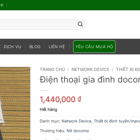
PP
DỊCH VỤ
BLOG
LIÊN HỆ
YÊU CẦU MUA HỘ
TRANG CHỦ
/
NETWORK DEVICE
/
THIẾT BỊ 
Điện thoại gia đình doc
1,440,000
₫
Hết hàng
Danh mục:
Network Device
,
Thiết bị định tuyến/mạn
Thương hiệu:
Ntt docomo