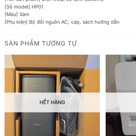
[Số model] HP01
[Màu] Xám
[Phụ kiện] Bộ đổi nguồn AC, cáp, sách hướng dẫn
SẢN PHẨM TƯƠNG TỰ
HẾT HÀNG