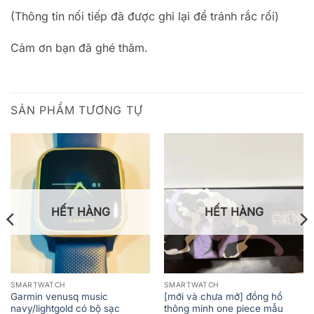
(Thông tin nối tiếp đã được ghi lại để tránh rắc rối)
Cảm ơn bạn đã ghé thăm.
SẢN PHẨM TƯƠNG TỰ
HẾT HÀNG
HẾT HÀNG
SMARTWATCH
SMARTWATCH
Garmin venusq music
[mới và chưa mở] đồng hồ
navy/lightgold có bộ sạc
thông minh one piece mẫu