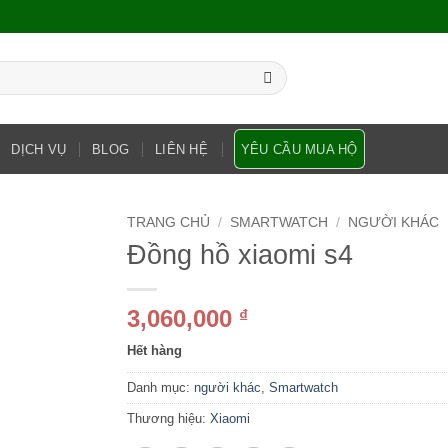
DỊCH VỤ
BLOG
LIÊN HỆ
YÊU CẦU MUA HỘ
TRANG CHỦ
/
SMARTWATCH
/
NGƯỜI KHÁC
Đồng hồ xiaomi s4
3,060,000
₫
Hết hàng
Danh mục:
người khác
,
Smartwatch
Thương hiệu:
Xiaomi