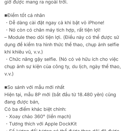
giờ được mang ra ngoài trời.
■Điểm tốt cá nhân
・Dễ dàng cài đặt ngay cả khi bật vỏ iPhone!
・Nó còn có chân máy tích hợp, rất tiện lợi!
– Module theo dõi tiện lợi. (Điều này có thể được sử
dụng để kiểm tra hình thức thể thao, chụp ảnh selfie
khi khiêu vũ, v.v.)
・Chức năng gậy selfie. (Nó có vẻ hữu ích cho việc
chụp ảnh sự kiện của công ty, du lịch, ngày thể thao,
v.v.)
■So sánh với mẫu mới nhất
Hiện tại, mẫu 8P mới (bắt đầu từ 18.480 yên) cũng
đang được bán,
Có ba điểm khác biệt chính:
・Xoay chảo 360° (liền mạch)
・Tương thích với Apple DockKit
・Số lượng đối tượng có thể được theo dõi đã được