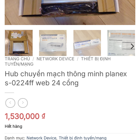
TRANG CHỦ
/
NETWORK DEVICE
/
THIẾT BỊ ĐỊNH
TUYẾN/MẠNG
Hub chuyển mạch thông minh planex
s-0224ff web 24 cổng
1,530,000
₫
Hết hàng
Danh mục:
Network Device
,
Thiết bị định tuyến/mạng