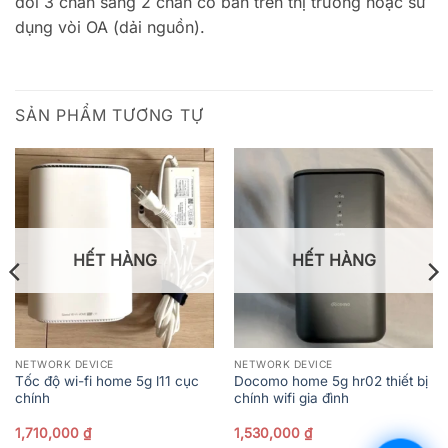
đổi 3 chân sang 2 chân có bán trên thị trường hoặc sử
dụng vòi OA (dải nguồn).
SẢN PHẨM TƯƠNG TỰ
HẾT HÀNG
HẾT HÀNG
NETWORK DEVICE
NETWORK DEVICE
Tốc độ wi-fi home 5g l11 cục
Docomo home 5g hr02 thiết bị
chính
chính wifi gia đình
1,710,000
₫
1,530,000
₫