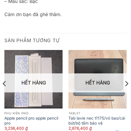
– Màu sắc: Bạc
Cảm ơn bạn đã ghé thăm.
SẢN PHẨM TƯƠNG TỰ
HẾT HÀNG
HẾT HÀNG
PHỤ KIỆN IPAD
TABLET
Apple pencil pro apple pencil
Tab lavie nec t1175/vỏ bas/cái
pro
bút/bộ tấm bảo vệ
3,236,400
₫
2,876,400
₫