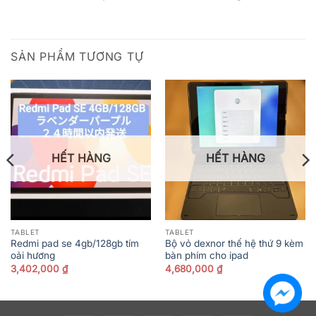
SẢN PHẨM TƯƠNG TỰ
HẾT HÀNG
HẾT HÀNG
TABLET
TABLET
Redmi pad se 4gb/128gb tím
Bộ vỏ dexnor thế hệ thứ 9 kèm
oải hương
bàn phím cho ipad
3,402,000
₫
4,680,000
₫