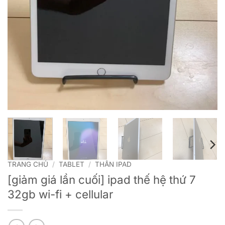
TRANG CHỦ
/
TABLET
/
THÂN IPAD
[giảm giá lần cuối] ipad thế hệ thứ 7
32gb wi-fi + cellular