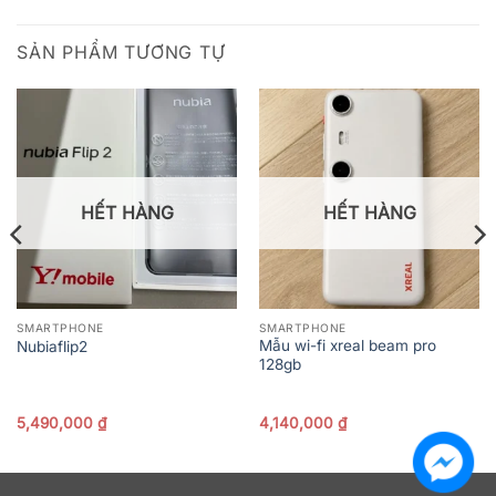
SẢN PHẨM TƯƠNG TỰ
HẾT HÀNG
HẾT HÀNG
SMARTPHONE
SMARTPHONE
Mẫu wi-fi xreal beam pro
Nubiaflip2
128gb
5,490,000
₫
4,140,000
₫