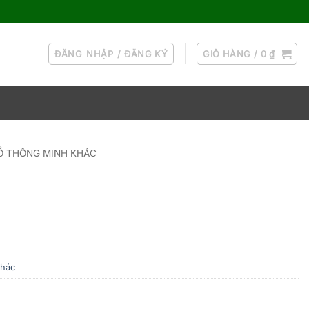
ĐĂNG NHẬP / ĐĂNG KÝ
GIỎ HÀNG /
0
₫
Ồ THÔNG MINH KHÁC
khác