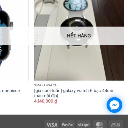
HẾT HÀNG
SMARTWATCH
 onepiece
[giá cuối tuần] galaxy watch 6 bạc 44mm
(bản nội địa)
4,140,000
₫
Visa
PayPal
Stripe
MasterCard
Ca