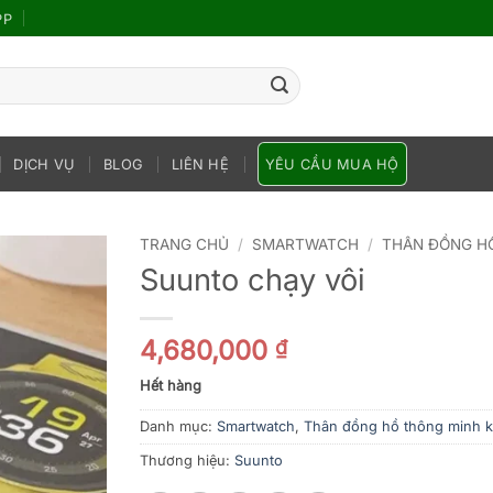
PP
DỊCH VỤ
BLOG
LIÊN HỆ
YÊU CẦU MUA HỘ
TRANG CHỦ
/
SMARTWATCH
/
THÂN ĐỒNG H
Suunto chạy vôi
4,680,000
₫
Hết hàng
Danh mục:
Smartwatch
,
Thân đồng hồ thông minh 
Thương hiệu:
Suunto