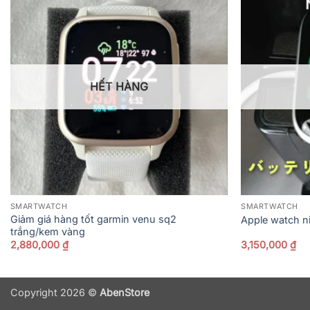
HẾT HÀNG
SMARTWATCH
SMARTWATCH
Giảm giá hàng tốt garmin venu sq2
Apple watch n
trắng/kem vàng
2,880,000
₫
3,150,000
₫
Copyright 2026 ©
AbenStore