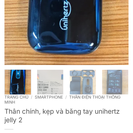
TRANG CHỦ
/
SMARTPHONE
/
THÂN ĐIỆN THOẠI THÔNG
MINH
Thân chính, kẹp và băng tay unihertz
jelly 2