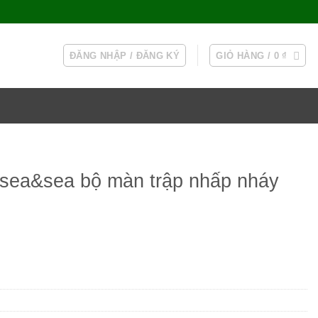
ĐĂNG NHẬP / ĐĂNG KÝ
GIỎ HÀNG /
0
₫
sea&sea bộ màn trập nhấp nháy