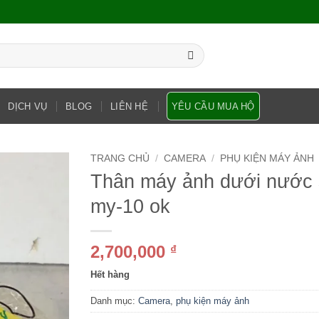
DỊCH VỤ
BLOG
LIÊN HỆ
YÊU CẦU MUA HỘ
TRANG CHỦ
/
CAMERA
/
PHỤ KIỆN MÁY ẢNH
Thân máy ảnh dưới nước 
my-10 ok
2,700,000
₫
Hết hàng
Danh mục:
Camera
,
phụ kiện máy ảnh