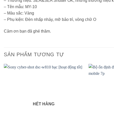
– Thương hiệu: SEA&SEA Shutter OK, những thương hiệu 
– Tên mẫu: MY-10
– Màu sắc: Vàng
– Phụ kiện: Đèn nhấp nháy, mỡ bảo trì, vòng chữ O
Cảm ơn bạn đã ghé thăm.
SẢN PHẨM TƯƠNG TỰ
HẾT HÀNG