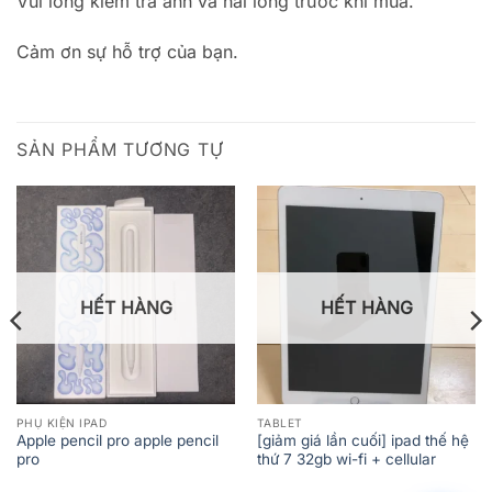
Vui lòng kiểm tra ảnh và hài lòng trước khi mua.
Cảm ơn sự hỗ trợ của bạn.
SẢN PHẨM TƯƠNG TỰ
HẾT HÀNG
HẾT HÀNG
PHỤ KIỆN IPAD
TABLET
Apple pencil pro apple pencil
[giảm giá lần cuối] ipad thế hệ
pro
thứ 7 32gb wi-fi + cellular