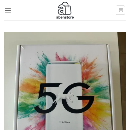
Bỏ
qua
nội
dung