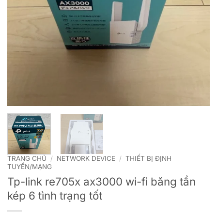
TRANG CHỦ
/
NETWORK DEVICE
/
THIẾT BỊ ĐỊNH
TUYẾN/MẠNG
Tp-link re705x ax3000 wi-fi băng tần
kép 6 tình trạng tốt