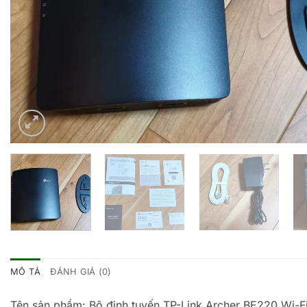
MÔ TẢ
ĐÁNH GIÁ (0)
Tên sản phẩm: Bộ định tuyến TP-Link Archer BE220 Wi-Fi 