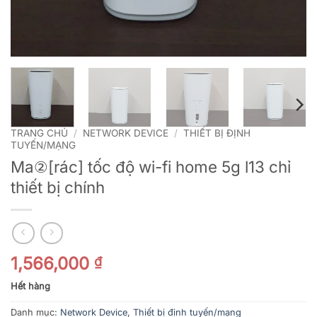
TRANG CHỦ
/
NETWORK DEVICE
/
THIẾT BỊ ĐỊNH
TUYẾN/MẠNG
Ma②[rác] tốc độ wi-fi home 5g l13 chỉ
thiết bị chính
1,566,000
₫
Hết hàng
Danh mục:
Network Device
,
Thiết bị định tuyến/mạng