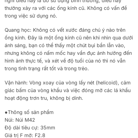
nghĩ điều này là do sử dụng bình thường, điều này
thường xảy ra với các ống kính cũ. Không có vấn đề
trong việc sử dụng nó.
Quang học: Không có vết xước đáng chú ý nào trên
ống kính. Đây là một ống kính cũ nên khi nhìn qua dưới
ánh sáng, bạn có thể thấy một chút bụi bẩn lẫn vào,
nhưng không có nấm mốc hay vẩn đục ảnh hưởng đến
hình ảnh thực tế, và xét về độ tuổi của nó thì nó vẫn
trong tình trạng rất tốt và trong trẻo.
Vận hành: Vòng xoay của vòng lấy nét (helicoid), cảm
giác bấm của vòng khẩu và việc đóng mở các lá khẩu
hoạt động trơn tru, không bị dính.
●Thông số sản phẩm
Núi: Núi M42
Độ dài tiêu cự: 35mm
Giá trị F mở: F2.8