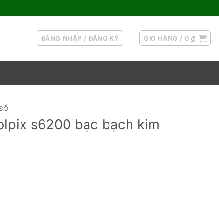
ĐĂNG NHẬP / ĐĂNG KÝ
GIỎ HÀNG /
0
₫
 SỐ
oolpix s6200 bạc bạch kim