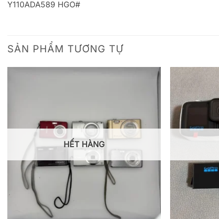
Y110ADA589 HGO#
SẢN PHẨM TƯƠNG TỰ
HẾT HÀNG