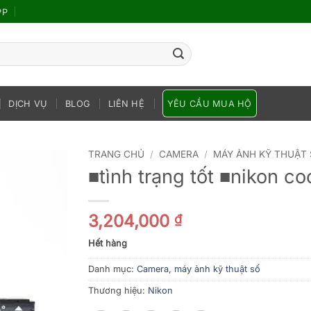
PP
DỊCH VỤ
BLOG
LIÊN HỆ
YÊU CẦU MUA HỘ
TRANG CHỦ
/
CAMERA
/
MÁY ẢNH KỸ THUẬT
■tình trạng tốt ■nikon c
3,204,000
₫
Hết hàng
Danh mục:
Camera
,
máy ảnh kỹ thuật số
Thương hiệu:
Nikon