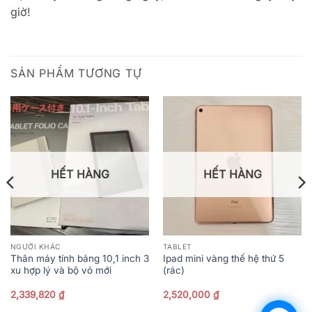
giờ!
SẢN PHẨM TƯƠNG TỰ
HẾT HÀNG
HẾT HÀNG
NGƯỜI KHÁC
TABLET
Thân máy tính bảng 10,1 inch 3
Ipad mini vàng thế hệ thứ 5
xu hợp lý và bộ vỏ mới
(rác)
2,339,820
₫
2,520,000
₫