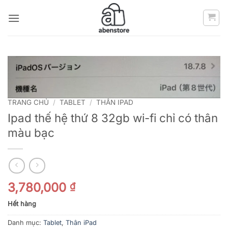
Bỏ
qua
nội
dung
TRANG CHỦ
/
TABLET
/
THÂN IPAD
Ipad thế hệ thứ 8 32gb wi-fi chỉ có thân
màu bạc
3,780,000
₫
Hết hàng
Danh mục:
Tablet
,
Thân iPad