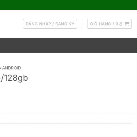
ĐĂNG NHẬP / ĐĂNG KÝ
GIỎ HÀNG /
0
₫
G ANDROID
b/128gb