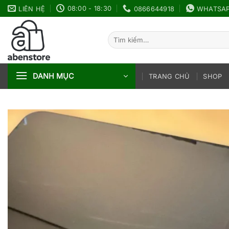
Bỏ
08:00 - 18:30
LIÊN HỆ
0866644918
WHATSA
qua
nội
Tìm
dung
kiếm:
DANH MỤC
TRANG CHỦ
SHOP