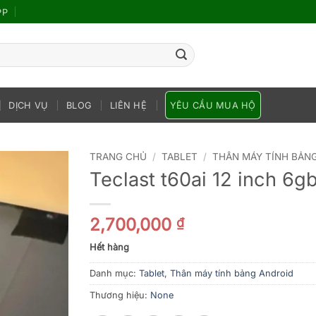
PP
DỊCH VỤ
BLOG
LIÊN HỆ
YÊU CẦU MUA HỘ
TRANG CHỦ
/
TABLET
/
THÂN MÁY TÍNH BẢN
Teclast t60ai 12 inch 6g
2,700,000
₫
Hết hàng
Danh mục:
Tablet
,
Thân máy tính bảng Android
Thương hiệu:
None