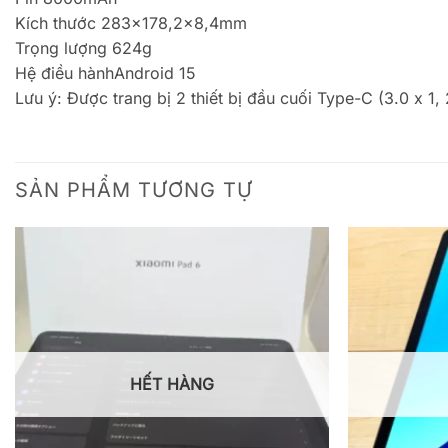
Kích thước 283×178,2×8,4mm
Trọng lượng 624g
Hệ điều hànhAndroid 15
Lưu ý: Được trang bị 2 thiết bị đầu cuối Type-C (3.0 x 1, 
SẢN PHẨM TƯƠNG TỰ
HẾT HÀNG